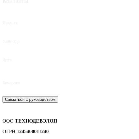
Контакты
Иркутск
8 950 062-42-62
Улан-Удэ
8 924 392-80-17
Чита
8 924 809-15-75
Кемерово
8 939 490-77-34
Связаться с руководством
ООО
ТЕХНОДЕВЭЛОП
ОГРН
1245400011240