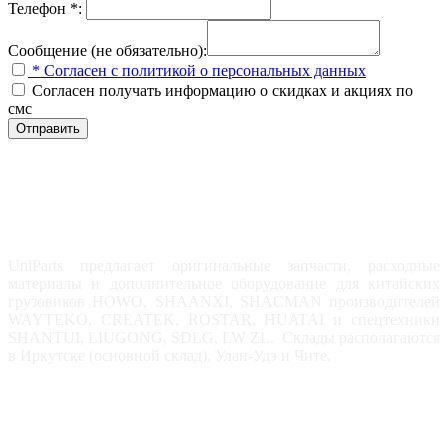
Телефон *:
Сообщение (не обязательно):
* Согласен с политикой о персональных данных
Согласен получать информацию о скидках и акциях по
смс
Отправить
UniParts предлагает оригинальные запчасти, расходные
материалы и дополнительное оборудование для китайских
грузовиков HOWO, SHAANXI, SHACMAN производителей
WAYTEKO, CREATEK, ROSTAR, HUATAI и спецтехники
SHANTUI, LIUGONG, SDLG, LW ZL. Склады располагаются
в Иркутске (основной склад), Улан-Удэ и Чите.