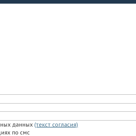
ьных данных
(текст согласия)
иях по смс