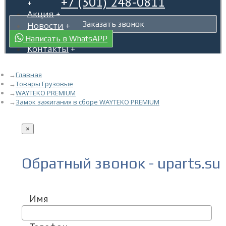
+7 (301) 248-0811
+
Акция
+
Заказать звонок
Новости
+
Гарантия
+
Написать в WhatsAPP
Контакты
+
Главная
Товары Грузовые
WAYTEKO PREMIUM
Замок зажигания в сборе WAYTEKO PREMIUM
×
Обратный звонок - uparts.su
Имя