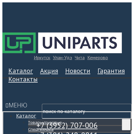
Иркутск
Улан-Удэ
Чита
Кемерово
Каталог
Акция
Новости
Гарантия
Контакты
МЕНЮ
Каталог
Товары грузовые
+7 (3952) 707-006
Спецтехника