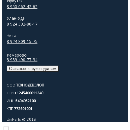
Иркутск
8 950 062-42-62
Улан-Удэ
8 924 392-80-17
Чита
8 924 809-15-75
Кемерово
8 939 490-77-34
Связаться с руководством
ООО
ТЕХНОДЕВЭЛОП
ОГРН
1245400011240
ИНН
5404952100
КПП
772601001
UniParts © 2018