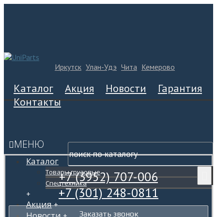
Иркутск
Улан-Удэ
Чита
Кемерово
Каталог
Акция
Новости
Гарантия
Контакты
МЕНЮ
Каталог
Товары грузовые
+7 (3952) 707-006
Спецтехника
+7 (301) 248-0811
+
Акция
+
Заказать звонок
Новости
+