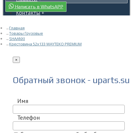
Гарантия
+
Написать в WhatsAPP
Контакты
+
Главная
Товары Грузовые
SHAANXI
Крестовина 52x133 WAYTEKO PREMIUM
×
Обратный звонок - uparts.su
Имя
Телефон