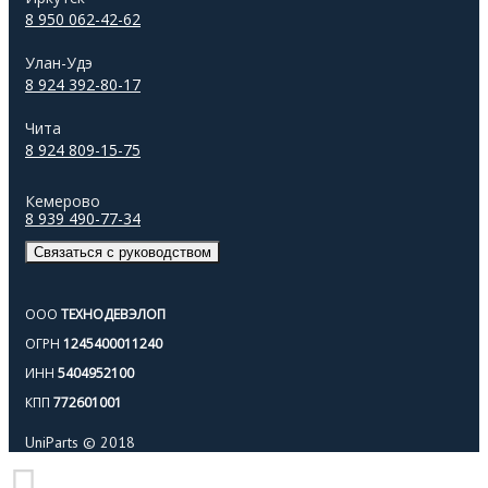
8 950 062-42-62
Улан-Удэ
8 924 392-80-17
Чита
8 924 809-15-75
Кемерово
8 939 490-77-34
Связаться с руководством
ООО
ТЕХНОДЕВЭЛОП
ОГРН
1245400011240
ИНН
5404952100
КПП
772601001
UniParts © 2018