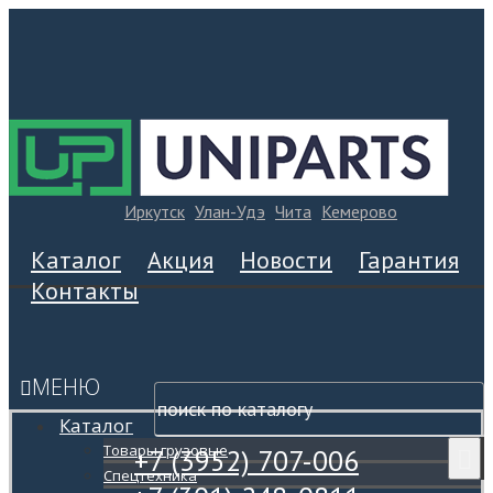
Иркутск
Улан-Удэ
Чита
Кемерово
Каталог
Акция
Новости
Гарантия
Контакты
МЕНЮ
Каталог
Товары грузовые
+7 (3952) 707-006
Спецтехника