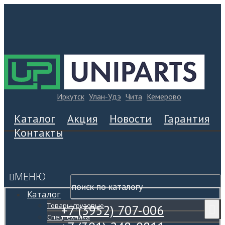
Иркутск
Улан-Удэ
Чита
Кемерово
Каталог
Акция
Новости
Гарантия
Контакты
МЕНЮ
Каталог
Товары грузовые
+7 (3952) 707-006
Спецтехника