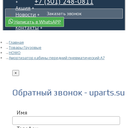
+7 (301) 248-0811
+
Акция
+
Заказать звонок
Новости
+
Гарантия
+
Написать в WhatsAPP
Контакты
+
Главная
Товары Грузовые
HOWO
Амортизатор кабины передний пневматический A7
×
Обратный звонок - uparts.su
Имя