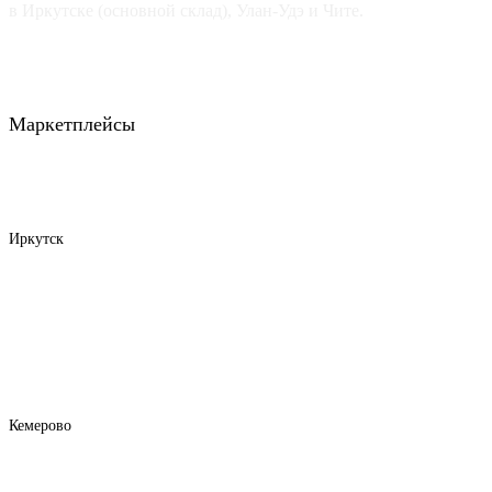
в Иркутске (основной склад), Улан-Удэ и Чите.
Маркетплейсы
Иркутск
Кемерово