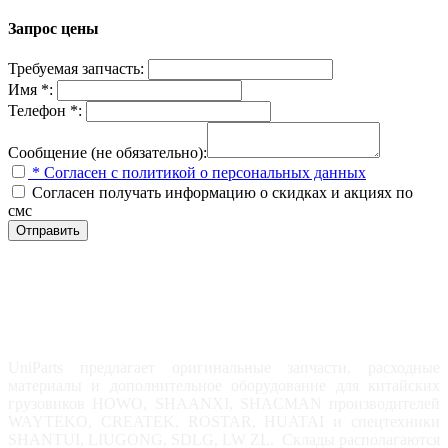
Запрос цены
Требуемая запчасть:
Имя *:
Телефон *:
Сообщение (не обязательно):
* Согласен с политикой о персональных данных
Согласен получать информацию о скидках и акциях по
смс
Отправить
UniParts предлагает оригинальные запчасти, расходные
материалы и дополнительное оборудование для китайских
грузовиков HOWO, SHAANXI, SHACMAN производителей
WAYTEKO, CREATEK, ROSTAR, HUATAI и спецтехники
SHANTUI, LIUGONG, SDLG, LW ZL. Склады располагаются