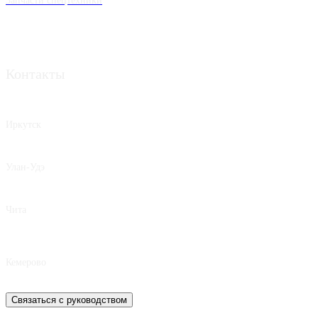
Запчасти спецтехники
Контакты
Иркутск
8 950 062-42-62
Улан-Удэ
8 924 392-80-17
Чита
8 924 809-15-75
Кемерово
8 939 490-77-34
Связаться с руководством