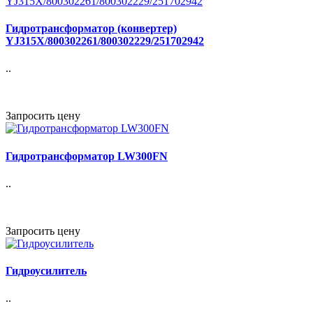
Гидротрансформатор (конвертер)
YJ315X/800302261/800302229/251702942
..
Запросить цену
Гидротрансформатор LW300FN
..
Запросить цену
Гидроусилитель
..