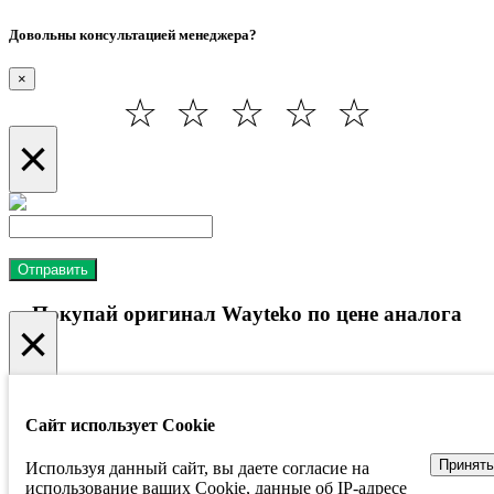
Довольны консультацией менеджера?
×
☆
☆
☆
☆
☆
×
Отправить
Покупай оригинал Wayteko по цене аналога
×
Сайт использует Cookie
Оставь свой телефон - получи суперскидку
Принять
Используя данный сайт, вы даете согласие на
использование ваших Cookie, данные об IP-адресе