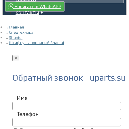
Гарантия
+
Написать в WhatsAPP
Контакты
+
Главная
Спецтехника
Shantui
Штифт установочный Shantui
×
Обратный звонок - uparts.su
Имя
Телефон