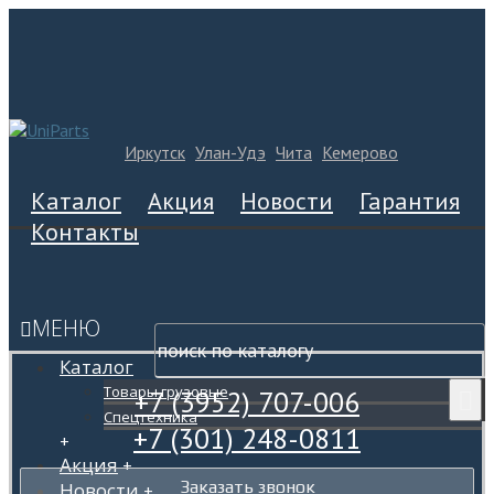
Иркутск
Улан-Удэ
Чита
Кемерово
Каталог
Акция
Новости
Гарантия
Контакты
МЕНЮ
Каталог
Товары грузовые
+7 (3952) 707-006
Спецтехника
+7 (301) 248-0811
+
Акция
+
Заказать звонок
Новости
+