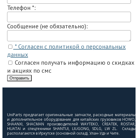
Телефон *:
Сообщение (не обязательно):
* Согласен с политикой о персональных
данных
Согласен получать информацию о скидках
и акциях по смс
Отправить
UniParts предлагает оригинальные запчасти, расходные материалы
и дополнительное оборудование для китайских грузовиков HOWO,
SHAANXI, SHACMAN производителей WAYTEKO, CREATEK, ROSTAR,
HUATAI и спецтехники SHANTUI, LIUGONG, SDLG, LW ZL. Склады
располагаются в Иркутске (основной склад), Улан-Удэ и Чите.