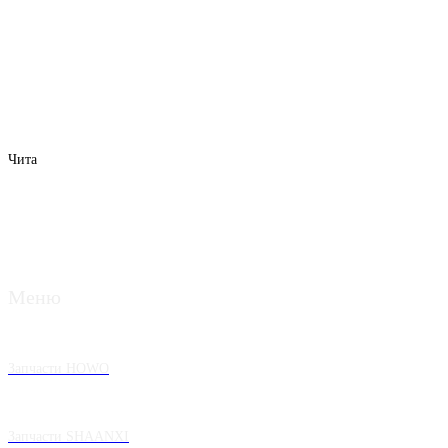
Чита
Меню
Запчасти HOWO
Запчасти SHAANXI