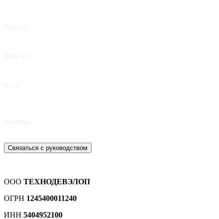
Иркутск
8 950 062-42-62
Улан-Удэ
8 924 392-80-17
Чита
8 924 809-15-75
Кемерово
8 939 490-77-34
Связаться с руководством
ООО
ТЕХНОДЕВЭЛОП
ОГРН
1245400011240
ИНН
5404952100