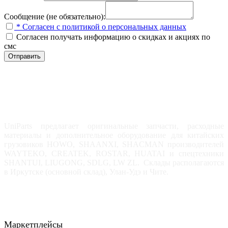
Сообщение (не обязательно):
* Согласен с политикой о персональных данных
Согласен получать информацию о скидках и акциях по
смс
Отправить
UniParts предлагает оригинальные запчасти, расходные
материалы и дополнительное оборудование для китайских
грузовиков HOWO, SHAANXI, SHACMAN производителей
WAYTEKO, CREATEK, ROSTAR, HUATAI и спецтехники
SHANTUI, LIUGONG, SDLG, LW ZL. Склады располагаются
в Иркутске (основной склад), Улан-Удэ и Чите.
Маркетплейсы