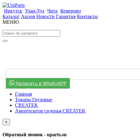
Иркутск
Улан-Удэ
Чита
Кемерово
Каталог
Акция
Новости
Гарантия
Контакты
МЕНЮ
Написать в WhatsAPP
Главная
Товары Грузовые
CREATEK
Амортизатор сиденья CREATEK
×
Обратный звонок - uparts.su