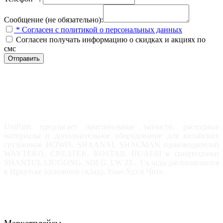
Сообщение (не обязательно):
* Согласен с политикой о персональных данных
Согласен получать информацию о скидках и акциях по
смс
Отправить
UniParts предлагает оригинальные запчасти, расходные
материалы и дополнительное оборудование для китайских
грузовиков HOWO, SHAANXI, SHACMAN производителей
WAYTEKO, CREATEK, ROSTAR, HUATAI и спецтехники
SHANTUI, LIUGONG, SDLG, LW ZL. Склады располагаются
в Иркутске (основной склад), Улан-Удэ и Чите.
Маркетплейсы