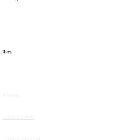
Чита
Меню
Запчасти HOWO
Запчасти SHAANXI