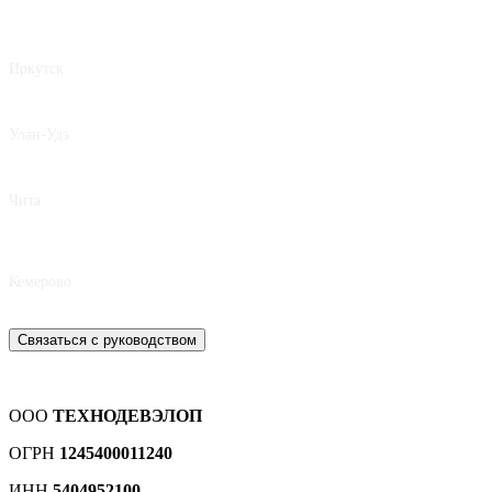
Иркутск
8 950 062-42-62
Улан-Удэ
8 924 392-80-17
Чита
8 924 809-15-75
Кемерово
8 939 490-77-34
Связаться с руководством
ООО
ТЕХНОДЕВЭЛОП
ОГРН
1245400011240
ИНН
5404952100