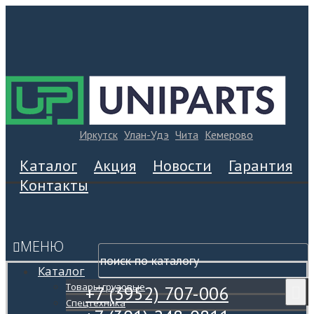
Иркутск
Улан-Удэ
Чита
Кемерово
Каталог
Акция
Новости
Гарантия
Контакты
МЕНЮ
Каталог
Товары грузовые
+7 (3952) 707-006
Спецтехника