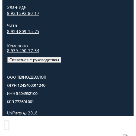
Улан-Удэ
8 924 392-80-17
Чита
8 924 809-15-75
Кемерово
8 939 490-77-34
Связаться с руководством
ООО
ТЕХНОДЕВЭЛОП
ОГРН
1245400011240
ИНН
5404952100
КПП
772601001
UniParts © 2018