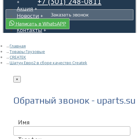
+7 (301) 248-0811
+
Акция
+
Заказать звонок
Новости
+
Гарантия
+
Написать в WhatsAPP
Контакты
+
Главная
Товары Грузовые
CREATEK
Шатун Евро2 в сборе качество Createk
×
Обратный звонок - uparts.su
Имя