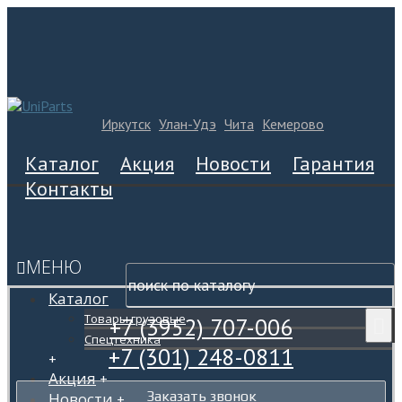
Иркутск
Улан-Удэ
Чита
Кемерово
Каталог
Акция
Новости
Гарантия
Контакты
МЕНЮ
Каталог
Товары грузовые
+7 (3952) 707-006
Спецтехника
+7 (301) 248-0811
+
Акция
+
Заказать звонок
Новости
+