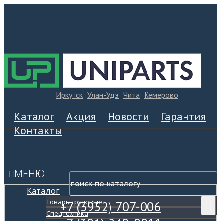
Иркутск
Улан-Удэ
Чита
Кемерово
Каталог
Акция
Новости
Гарантия
Контакты
МЕНЮ
Каталог
Товары грузовые
+7 (3952) 707-006
Спецтехника