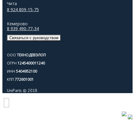
Чита
8 924 809-15-75
Кемерово
8 939 490-77-34
Связаться с руководством
ООО
ТЕХНОДЕВЭЛОП
ОГРН
1245400011240
ИНН
5404952100
КПП
772601001
UniParts © 2018