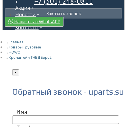
+7 (301) 248-0811
+
Акция
+
Заказать звонок
Новости
+
Гарантия
+
Написать в WhatsAPP
Контакты
+
Главная
Товары Грузовые
HOWO
Кронштейн ТНВД Евро2
×
Обратный звонок - uparts.su
Имя