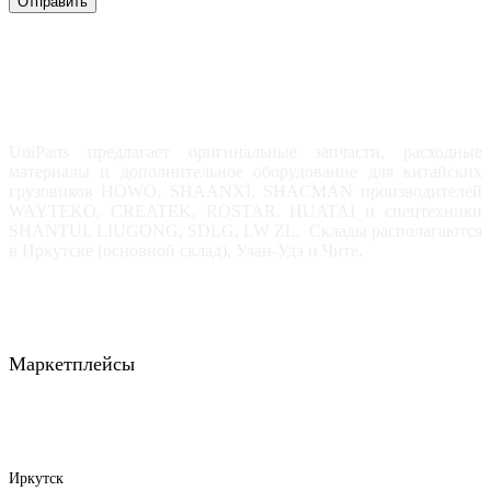
Отправить
UniParts предлагает оригинальные запчасти, расходные
материалы и дополнительное оборудование для китайских
грузовиков HOWO, SHAANXI, SHACMAN производителей
WAYTEKO, CREATEK, ROSTAR, HUATAI и спецтехники
SHANTUI, LIUGONG, SDLG, LW ZL. Склады располагаются
в Иркутске (основной склад), Улан-Удэ и Чите.
Маркетплейсы
Иркутск