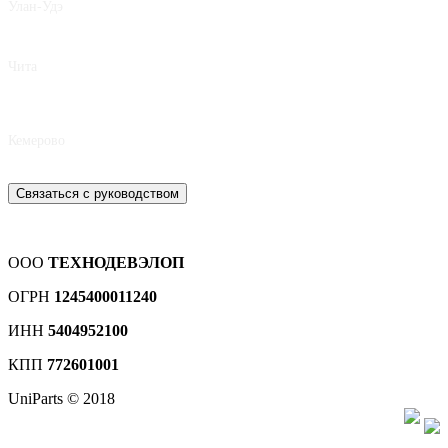
Улан-Удэ
8 924 392-80-17
Чита
8 924 809-15-75
Кемерово
8 939 490-77-34
Связаться с руководством
ООО
ТЕХНОДЕВЭЛОП
ОГРН
1245400011240
ИНН
5404952100
КПП
772601001
UniParts © 2018