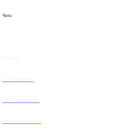
Чита
Меню
Запчасти HOWO
Запчасти SHAANXI
Запчасти WAYTEKO