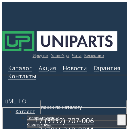
Иркутск
Улан-Удэ
Чита
Кемерово
Каталог
Акция
Новости
Гарантия
Контакты
МЕНЮ
Каталог
Товары грузовые
+7 (3952) 707-006
Спецтехника