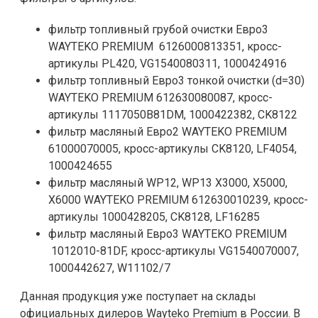
фильтр топливный грубой очистки Евро3
WAYTEKO PREMIUM 6126000813351, кросс-
артикулы PL420, VG1540080311, 1000424916
фильтр топливный Евро3 тонкой очистки (d=30)
WAYTEKO PREMIUM 612630080087, кросс-
артикулы 1117050B81DM, 1000422382, CK8122
фильтр масляный Евро2 WAYTEKO PREMIUM
61000070005, кросс-артикулы CK8120, LF4054,
1000424655
фильтр масляный WP12, WP13 X3000, X5000,
X6000 WAYTEKO PREMIUM 612630010239, кросс-
артикулы 1000428205, CK8128, LF16285
фильтр масляный Евро3 WAYTEKO PREMIUM
1012010-81DF, кросс-артикулы VG1540070007,
1000442627, W11102/7
Данная продукция уже поступает на склады
официальных дилеров Wayteko Premium в России. В