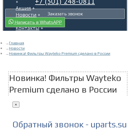
+7 (301) 248-0811
+
Акция
+
Заказать звонок
Новости
+
Гарантия
+
Написать в WhatsAPP
Контакты
+
Главная
Новости
Новинка! Фильтры Wayteko Premium сделано в России
Новинка! Фильтры Wayteko
Premium сделано в России
×
Обратный звонок - uparts.su